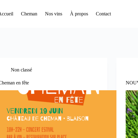
Accueil
Cheman
Nos vins
À propos
Contact
Non classé
Cheman en fête
NOUV