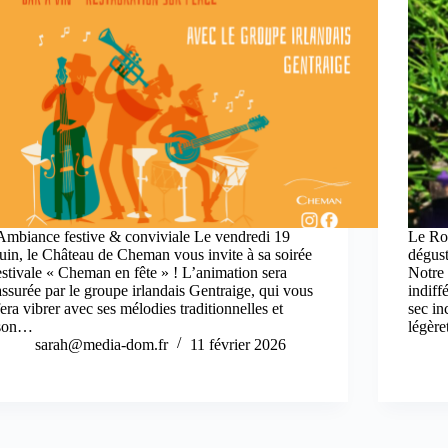
Ambiance festive & conviviale Le vendredi 19
Le Ro
juin, le Château de Cheman vous invite à sa soirée
dégust
estivale « Cheman en fête » ! L’animation sera
Notre
assurée par le groupe irlandais Gentraige, qui vous
indiff
fera vibrer avec ses mélodies traditionnelles et
sec in
son…
légèr
sarah@media-dom.fr
11 février 2026